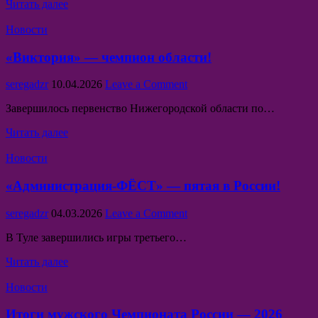
«СОРМОВИЧИ»-
Читать далее
области!
лучшие
Posted
в
Новости
in
области!
«Виктория» — чемпион области!
Author:
Published
on
seregadzr
10.04.2026
Leave a Comment
Date:
«Виктория»
Завершилось первенство Нижегородской области по…
—
чемпион
«Виктория»
Читать далее
области!
—
Posted
чемпион
Новости
in
области!
«Администрация-ФЁСТ» — пятая в России!
Author:
Published
on
seregadzr
04.03.2026
Leave a Comment
Date:
«Администрация-
В Туле завершились игры третьего…
ФЁСТ»
—
«Администрация-
Читать далее
пятая
ФЁСТ»
в
Posted
—
Новости
России!
in
пятая
в
Итоги мужского Чемпионата России — 2026