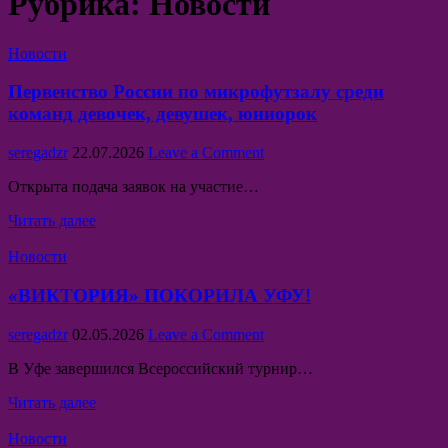
Рубрика:
Новости
Posted
Новости
in
Первенство России по микрофутзалу среди
команд девочек, девушек, юниорок
Author:
Published
on
seregadzr
22.07.2026
Leave a Comment
Date:
Первенство
Открыта подача заявок на участие…
России
по
Первенство
Читать далее
микрофутзалу
России
среди
Posted
по
Новости
команд
in
микрофутзалу
девочек,
среди
«ВИКТОРИЯ» ПОКОРИЛА УФУ!
девушек,
команд
юниорок
девочек,
Author:
Published
on
seregadzr
02.05.2026
Leave a Comment
девушек,
Date:
«ВИКТОРИЯ»
юниорок
В Уфе завершился Всероссийский турнир…
ПОКОРИЛА
УФУ!
«ВИКТОРИЯ»
Читать далее
ПОКОРИЛА
Posted
УФУ!
Новости