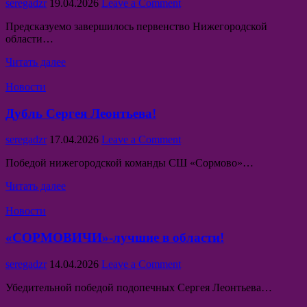
Author:
Published
on
seregadzr
19.04.2026
Leave a Comment
Date:
Лысковский
Предсказуемо завершилось первенство Нижегородской
«Олимп»-
области…
сильнейший
в
Лысковский
Читать далее
области!
«Олимп»-
Posted
сильнейший
Новости
in
в
области!
Дубль Сергея Леонтьева!
Author:
Published
on
seregadzr
17.04.2026
Leave a Comment
Date:
Дубль
Победой нижегородской команды СШ «Сормово»…
Сергея
Леонтьева!
Дубль
Читать далее
Сергея
Posted
Леонтьева!
Новости
in
«СОРМОВИЧИ»-лучшие в области!
Author:
Published
on
seregadzr
14.04.2026
Leave a Comment
Date:
«СОРМОВИЧИ»-
Убедительной победой подопечных Сергея Леонтьева…
лучшие
в