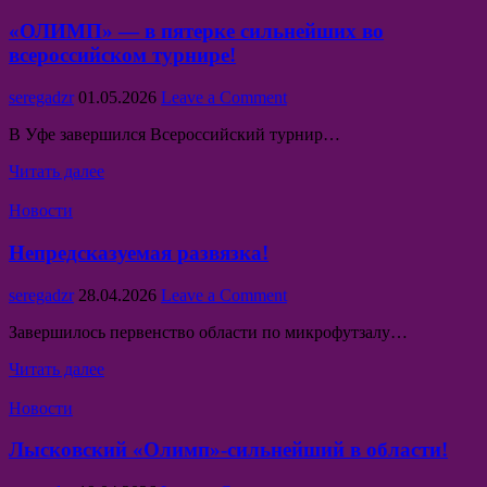
in
«ОЛИМП» — в пятерке сильнейших во
всероссийском турнире!
Author:
Published
on
seregadzr
01.05.2026
Leave a Comment
Date:
«ОЛИМП»
В Уфе завершился Всероссийский турнир…
—
в
«ОЛИМП»
Читать далее
пятерке
—
сильнейших
Posted
в
Новости
во
in
пятерке
всероссийском
сильнейших
Непредсказуемая развязка!
турнире!
во
всероссийском
Author:
Published
on
seregadzr
28.04.2026
Leave a Comment
турнире!
Date:
Непредсказуемая
Завершилось первенство области по микрофутзалу…
развязка!
Непредсказуемая
Читать далее
развязка!
Posted
Новости
in
Лысковский «Олимп»-сильнейший в области!