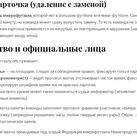
арточка (удаление с заменой)
ь микрофутзала
, которой нет в большом футболе или мини-футболе. Си
1 минуту, но команда может сразу выпустить замену. То есть команда не о
няя карточка применяется за негрубые, но повторяющиеся нарушения (на
мешает вводу мяча).
тво и официальные лица
утзалу обслуживают:
дья
— на площадке, следит за соблюдением правил, фиксирует голы и нар
хронометрист)
— ведёт протокол матча, отслеживает чистое время, фикс
нтролирует штрафное время после красных карточек.
высокого уровня может также назначаться судья-информатор (объявляет 
евые моменты).
атча капитан команды заполняет протокол: фамилии участников, номера.
ровку (запрещены украшения, часы, любые твёрдые аксессуары). Обувь 
еталлических шипов.
е матчи, проводимые под эгидой Федерации микрофутзала Нижегородско