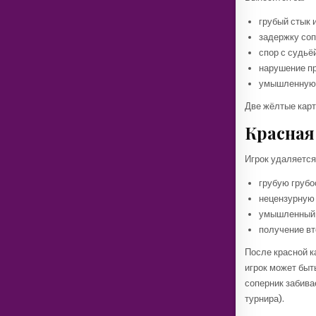
грубый стык 
задержку соп
спор с судьёй
нарушение п
умышленную 
Две жёлтые карт
Красная
Игрок удаляется 
грубую грубо
нецензурную 
умышленный 
получение вт
После красной к
игрок может быт
соперник забива
турнира).