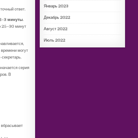
Январь 2023
 точный ответ.
Декабрь 2022
2–3 минуты
.
о 25–30 минут
Август 2022
Июль 2022
навливается,
о времени могут
-секретарь.
значается серия
ров. В
и вбрасывает