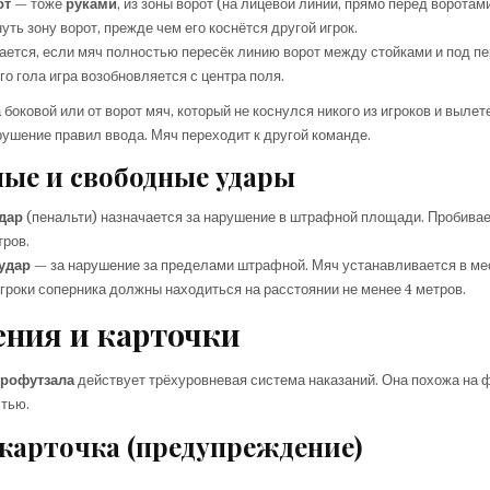
от
— тоже
руками
, из зоны ворот (на лицевой линии, прямо перед воротам
уть зону ворот, прежде чем его коснётся другой игрок.
ается, если мяч полностью пересёк линию ворот между стойками и под п
го гола игра возобновляется с центра поля.
 боковой или от ворот мяч, который не коснулся никого из игроков и выле
ушение правил ввода. Мяч переходит к другой команде.
е и свободные удары
дар
(пенальти) назначается за нарушение в штрафной площади. Пробивае
тров.
удар
— за нарушение за пределами штрафной. Мяч устанавливается в ме
гроки соперника должны находиться на расстоянии не менее 4 метров.
ния и карточки
крофутзала
действует трёхуровневая система наказаний. Она похожа на 
стью.
карточка (предупреждение)