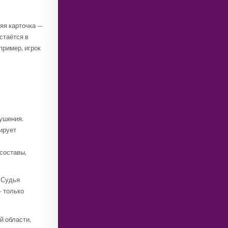
няя карточка —
стаётся в
пример, игрок
ушения.
ирует
составы,
 Судья
— только
й области,