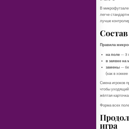
В микрофутзале
легче стандартн
лучше контролир
Состав
Правила микро
на поле
— 3 
в заявке на 
замены
— бе
(как в хоккее
Смена игроков п
чтобы уходящий 
жёлтая карточка
Форма всех поле
Продол
игра