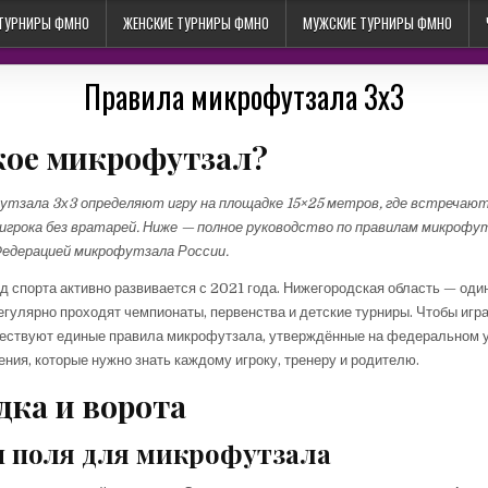
 ТУРНИРЫ ФМНО
ЖЕНСКИЕ ТУРНИРЫ ФМНО
МУЖСКИЕ ТУРНИРЫ ФМНО
Правила микрофутзала 3х3
кое микрофутзал?
утзала 3х3 определяют игру на площадке 15×25 метров, где встречаю
игрока без вратарей. Ниже — полное руководство по правилам микрофу
едерацией микрофутзала России.
ид спорта активно развивается с 2021 года. Нижегородская область — один
регулярно проходят чемпионаты, первенства и детские турниры. Чтобы игр
ществуют единые правила микрофутзала, утверждённые на федеральном 
ния, которые нужно знать каждому игроку, тренеру и родителю.
ка и ворота
 поля для микрофутзала