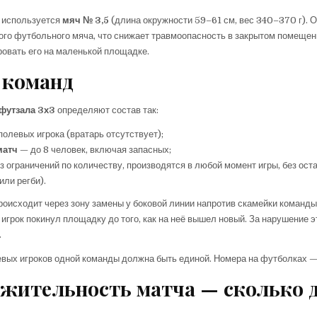
 используется
мяч № 3,5
(длина окружности 59–61 см, вес 340–370 г). 
ого футбольного мяча, что снижает травмоопасность в закрытом помещен
овать его на маленькой площадке.
 команд
футзала 3х3
определяют состав так:
полевых игрока (вратарь отсутствует);
матч
— до 8 человек, включая запасных;
з ограничений по количеству, производятся в любой момент игры, без ост
 или регби).
роисходит через зону замены у боковой линии напротив скамейки команды
игрок покинул площадку до того, как на неё вышел новый. За нарушение 
.
вых игроков одной команды должна быть единой. Номера на футболках —
жительность матча — сколько 