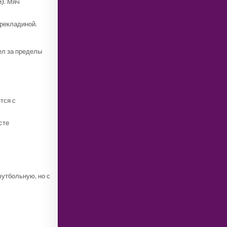
и). Мяч
ерекладиной.
тел за пределы
тся с
сте
футбольную, но с