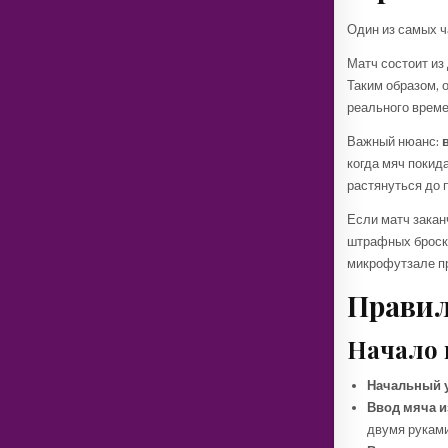
Один из самых ч
Матч состоит из
Таким образом, 
реального време
Важный нюанс:
когда мяч покида
растянуться до 
Если матч закан
штрафных броско
микрофутзале пр
Правил
Начало 
Начальный 
Ввод мяча и
двумя руками