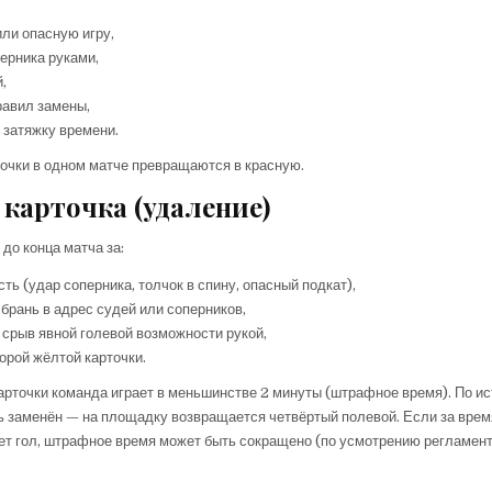
или опасную игру,
ерника руками,
,
равил замены,
затяжку времени.
очки в одном матче превращаются в красную.
 карточка (удаление)
до конца матча за:
сть (удар соперника, толчок в спину, опасный подкат),
брань в адрес судей или соперников,
срыв явной голевой возможности рукой,
орой жёлтой карточки.
арточки команда играет в меньшинстве 2 минуты (штрафное время). По ис
ь заменён — на площадку возвращается четвёртый полевой. Если за вре
ет гол, штрафное время может быть сокращено (по усмотрению регламент