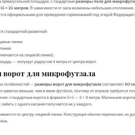
на прямоугольной площадке. Стандартные
размеры поля для микрофутз
т
15 × 25 метров
. В зависимости от зала возможны небольшие отклонения,
ются официальными для проведения соревнований под эгидой Федерации
я стандартной разметкой:
цевые линии;
линия;
отмечается на лицевой линии);
щадь — полукруг радиусом 4 метра от центра ворот.
 ворот для микрофутзала
ых особенностей —
размеры ворот для микрофутзала
составляют
80 с
то заметно меньше, чем в мини-футболе, поэтому от игроков требуется то
ения: стандартные ворота в формате 5×5 — 2 × 3 метра. Маленькие ворот
 забить с одного касания получается не у каждого.
иваются по центру лицевой линии. Конструкция обычно переносная, но д
ена.