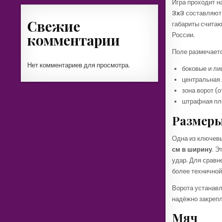
Игра проходит 
3х3
составляю
Свежие
габариты счита
комментарии
России.
Поле размечаетс
Нет комментариев для просмотра.
боковые и ли
центральная 
зона ворот (
штрафная пло
Размеры
Одна из ключев
см в ширину
. Э
удар. Для сравн
более техничной:
Ворота устанавл
надёжно закрепл
Мяч