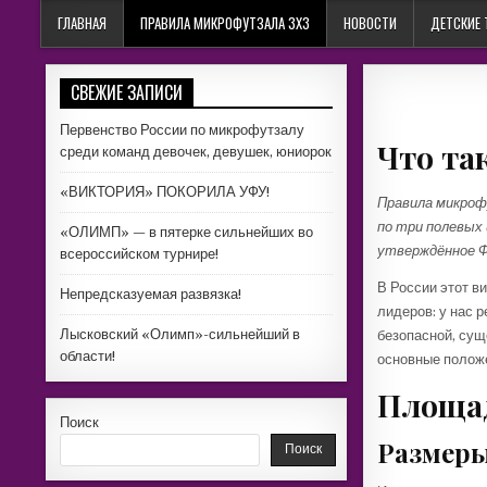
ГЛАВНАЯ
ПРАВИЛА МИКРОФУТЗАЛА 3Х3
НОВОСТИ
ДЕТСКИЕ
СВЕЖИЕ ЗАПИСИ
Первенство России по микрофутзалу
Что та
среди команд девочек, девушек, юниорок
«ВИКТОРИЯ» ПОКОРИЛА УФУ!
Правила микроф
по три полевых 
«ОЛИМП» — в пятерке сильнейших во
утверждённое Ф
всероссийском турнире!
В России этот в
Непредсказуемая развязка!
лидеров: у нас 
Лысковский «Олимп»-сильнейший в
безопасной, су
области!
основные положе
Площад
Поиск
Размеры
Поиск