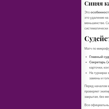
Синяя к
Это
особенност
это удаление на 
меньшинстве. Си
систематически 
Судейс
Матч по микроф
Главный су
Секретарь (
карточки, ко
На турнирах 
замены и гол
Перед началом м
проверяет экипи
закрытая, без м
Все официальны