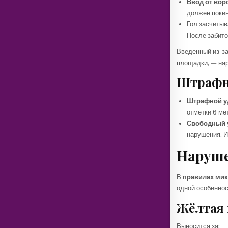
Ввод от вор
должен покин
Гол засчитыв
После забито
Введенный из-за
площадки, — нар
Штрафны
Штрафной у
отметки 6 ме
Свободный 
нарушения. И
Наруше
В
правилах ми
одной особенно
Жёлтая 
Выносится за: