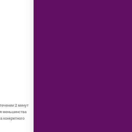
течении 2 минут
мя меньшинства
а конкретного