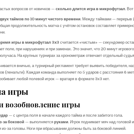
астых вопросов от новичков —
сколько длится игра в микрофутзал
. Вот
двух таймов по 10 минут чистого времени
. Между таймами — перерыв
общая продолжительность матча с учётом остановок составляет примерн
ни.
время игры в микрофутзал 3х3
считается «чистым» — секундомер оста
ет поле, при нарушениях и при заменах. Это значит, что 20 минут игровог
получаса. На крупных турнирах за хронометраж отвечает отдельный судья
чивается вничью, а турнирный регламент требует выявить победителя, на
в (пенальти). Каждая команда выполняет по 5 ударов с расстояния 6 мет
обивает любой полевой игрок — вратаря в формате 3х3 нет.
а игры
и возобновление игры
удар
— с центра поля в начале каждого тайма и после забитого гола.
з-за боковой
— выполняется
руками
. Игрок поднимает мяч над головой 
 из-за головы. Ноги при вбрасывании должны быть за боковой линией.