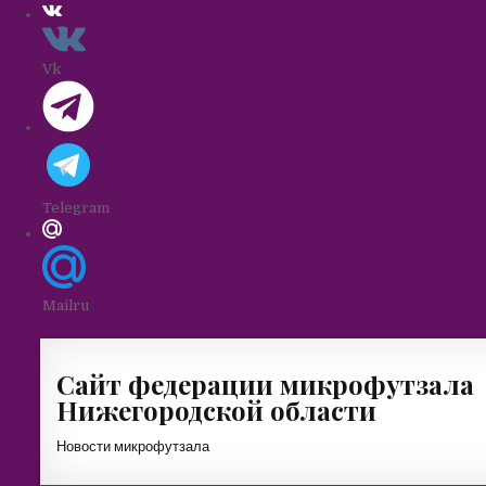
Vk
Telegram
Mailru
Skip
to
Сайт федерации микрофутзала
content
Нижегородской области
Новости микрофутзала