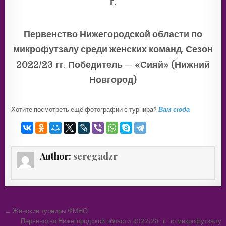
г.
Первенство Нижегородской области по
микрофутзалу среди женских команд
.
Сезон
2022/23
гг
.
Победитель — «Сияй» (Нижний
Новгород)
Хотите посмотреть ещё фотографии с турнира?
Вам сюда
Author:
seregadzr
Навигация
← Женские турниры ФМНО
Первенство Нижегородской области 2022/23 гг. по микрофутзалу