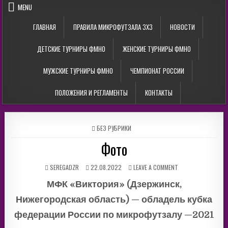
MENU
ГЛАВНАЯ
ПРАВИЛА МИКРОФУТЗАЛА 3Х3
НОВОСТИ
ДЕТСКИЕ ТУРНИРЫ ФМНО
ЖЕНСКИЕ ТУРНИРЫ ФМНО
МУЖСКИЕ ТУРНИРЫ ФМНО
ЧЕМПИОНАТ РОССИИ
ПОЛОЖЕНИЯ И РЕГЛАМЕНТЫ
КОНТАКТЫ
POSTED
БЕЗ РУБРИКИ
IN
Фото
AUTHOR:
PUBLISHED
ON
SEREGADZR
22.08.2022
LEAVE A COMMENT
DATE:
ФОТО
МФК «Виктория» (Дзержинск,
Нижегородская область) —
обладель кубка
федерации России по микрофутзалу —
2021