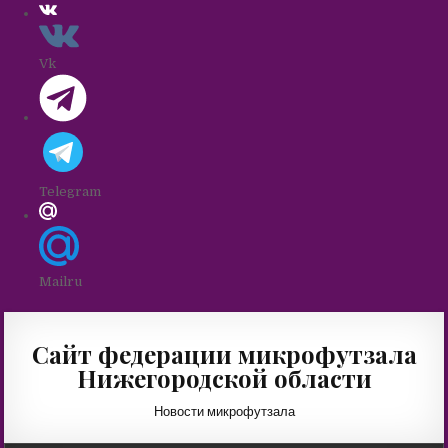
Vk
Telegram
Mailru
Skip
to
Сайт федерации микрофутзала
content
Нижегородской области
Новости микрофутзала