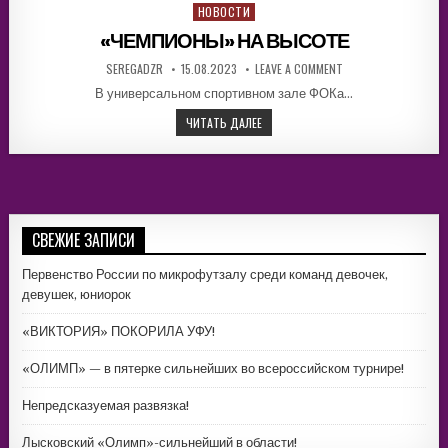
НОВОСТИ
Posted
in
«ЧЕМПИОНЫ» НА ВЫСОТЕ
AUTHOR:
PUBLISHED
ON
SEREGADZR
15.08.2023
LEAVE A COMMENT
DATE:
«ЧЕМПИОНЫ»
НА
В универсальном спортивном зале ФОКа…
ВЫСОТЕ
«ЧЕМПИОНЫ»
ЧИТАТЬ ДАЛЕЕ
НА
ВЫСОТЕ
СВЕЖИЕ ЗАПИСИ
Первенство России по микрофутзалу среди команд девочек,
девушек, юниорок
«ВИКТОРИЯ» ПОКОРИЛА УФУ!
«ОЛИМП» — в пятерке сильнейших во всероссийском турнире!
Непредсказуемая развязка!
Лысковский «Олимп»-сильнейший в области!