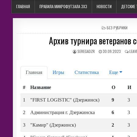
ГЛАВНАЯ
ПРАВИЛА МИКРОФУТЗАЛА 3Х3
НОВОСТИ
ДЕТСКИЕ
POSTED
БЕЗ РУБРИКИ
IN
Архив турнира ветеранов 
AUTHOR:
PUBLISHED
SEREGADZR
30.09.2023
LEAV
DATE: