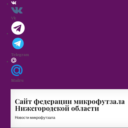
Vk
Telegram
Mailru
Skip
to
Сайт федерации микрофутзала
content
Нижегородской области
Новости микрофутзала