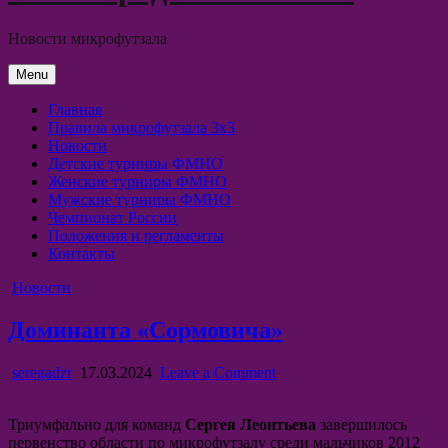
Новости микрофутзала
Menu
Главная
Правила микрофутзала 3х3
Новости
Детские турниры ФМНО
Женские турниры ФМНО
Мужские турниры ФМНО
Чемпионат России
Положения и регламенты
Контакты
Posted
Новости
in
Доминанта «Сормовича»
Author:
Published
on
seregadzr
17.03.2024
Leave a Comment
Date:
Доминанта
«Сормовича»
Триумфально для команд
Сергея Леонтьева
завершилось
первенство области по микрофутзалу среди мальчиков 2012