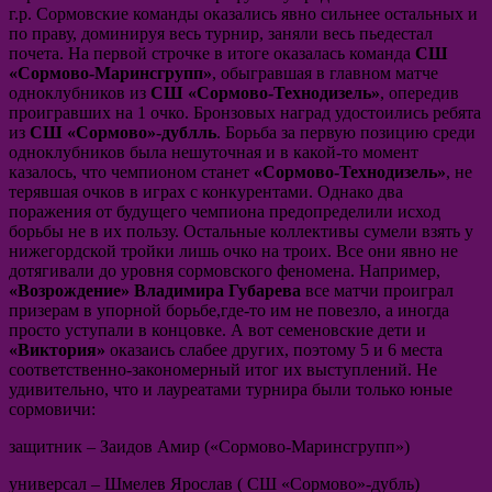
г.р. Сормовские команды оказались явно сильнее остальных и
по праву, доминируя весь турнир, заняли весь пьедестал
почета. На первой строчке в итоге оказалась команда
СШ
«Сормово-Маринсгрупп»
, обыгравшая в главном матче
одноклубников из
СШ
«Сормово-Технодизель»
, опередив
проигравших на 1 очко. Бронзовых наград удостоились ребята
из
СШ «Сормово»-дублль
. Борьба за первую позицию среди
одноклубников была нешуточная и в какой-то момент
казалось, что чемпионом станет
«Сормово-Технодизель»
, не
терявшая очков в играх с конкурентами. Однако два
поражения от будущего чемпиона предопределили исход
борьбы не в их пользу. Остальные коллективы сумели взять у
нижегордской тройки лишь очко на троих. Все они явно не
дотягивали до уровня сормовского феномена. Например,
«Возрождение» Владимира Губарева
все матчи проиграл
призерам в упорной борьбе,где-то им не повезло, а иногда
просто уступали в концовке. А вот семеновские дети и
«Виктория»
оказаись слабее других, поэтому 5 и 6 места
соответственно-закономерный итог их выступлений. Не
удивительно, что и лауреатами турнира были только юные
сормовичи:
защитник – Заидов Амир («Сормово-Маринсгрупп»)
универсал – Шмелев Ярослав ( СШ «Сормово»-дубль)