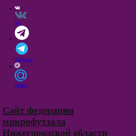
Vk
Telegram
Mailru
Skip
to
content
Сайт федерации
микрофутзала
Нижегородской области