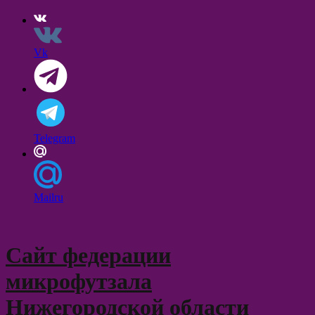
Vk
Telegram
Mailru
Skip
to
content
Сайт федерации
микрофутзала
Нижегородской области