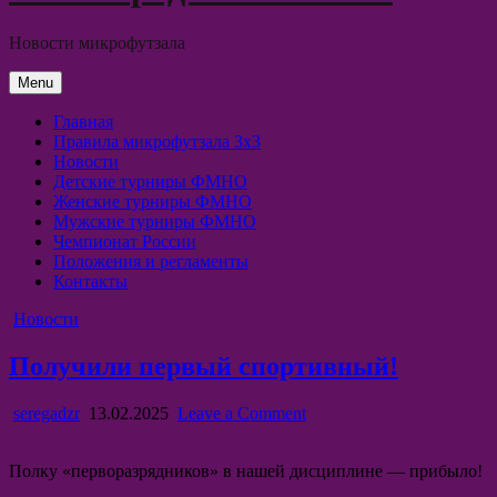
Новости микрофутзала
Menu
Главная
Правила микрофутзала 3х3
Новости
Детские турниры ФМНО
Женские турниры ФМНО
Мужские турниры ФМНО
Чемпионат России
Положения и регламенты
Контакты
Posted
Новости
in
Получили первый спортивный!
Author:
Published
on
seregadzr
13.02.2025
Leave a Comment
Date:
Получили
первый
Полку «перворазрядников» в нашей дисциплине — прибыло!
спортивный!