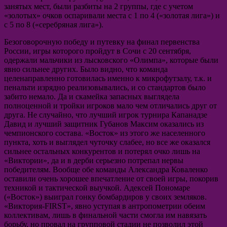
занятых мест, были разбиты на 2 группы, где с учетом
«золотых» очков оспаривали места с 1 по 4 («золотая лига») и
с 5 по 8 («серебряная лига»).
Безоговорочную победу и путевку на финал первенства
России, игры которого пройдут в Сочи с 20 сентября,
одержали мальчики из лысковского «Олимпа», которые были
явно сильнее других. Было видно, что команда
целенаправленно готовилась именно к микрофутзалу, т.к. и
пенальти изрядно реализовывались, и со стандартов было
забито немало. Да и скамейка запасных выглядела
полноценной и тройки игроков мало чем отличались друг от
друга. Не случайно, что лучший игрок турнира Капанадзе
Давид и лучший защитник Губанов Максим оказались из
чемпионского состава. «Восток» из этого же населенного
пункта, хоть и выглядел чуточку слабее, но все же оказался
сильнее остальных конкурентов и потерял очко лишь на
«Виктории», да и в дерби серьезно потрепал нервы
победителям. Вообще обе команды Александра Коваленко
оставили очень хорошее впечатление от своей игры, покорив
техникой и тактической выучкой. Адексей Пономаре
(«Восток») выиграл гонку бомбардиров у своих земляков.
«Виктория-FIRST», явно уступая в антропометрии обеим
коллективам, лишь в финальной части смогла им навязать
борьбу, но провал на групповой стадии не позволил этой