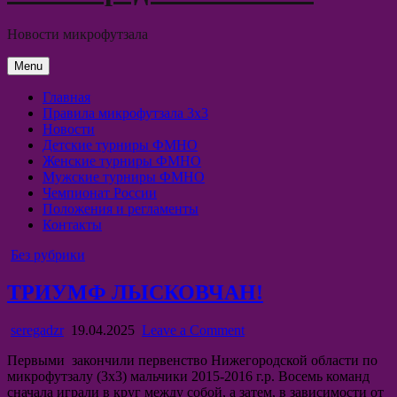
Новости микрофутзала
Menu
Главная
Правила микрофутзала 3х3
Новости
Детские турниры ФМНО
Женские турниры ФМНО
Мужские турниры ФМНО
Чемпионат России
Положения и регламенты
Контакты
Posted
Без рубрики
in
ТРИУМФ ЛЫСКОВЧАН!
Author:
Published
on
seregadzr
19.04.2025
Leave a Comment
Date:
ТРИУМФ
Первыми закончили первенство Нижегородской области по
ЛЫСКОВЧАН!
микрофутзалу (3х3) мальчики 2015-2016 г.р. Восемь команд
сначала играли в круг между собой, а затем, в зависимости от