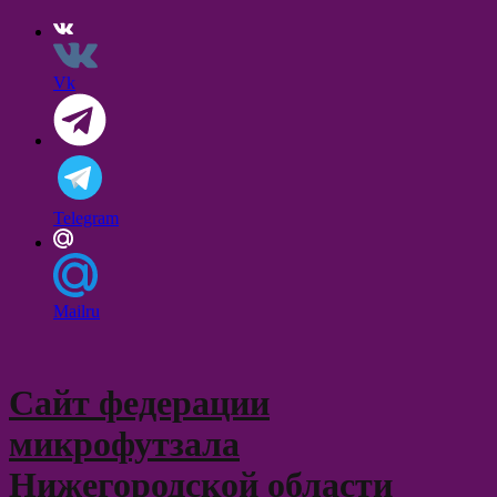
Vk
Telegram
Mailru
Skip
to
content
Сайт федерации
микрофутзала
Нижегородской области