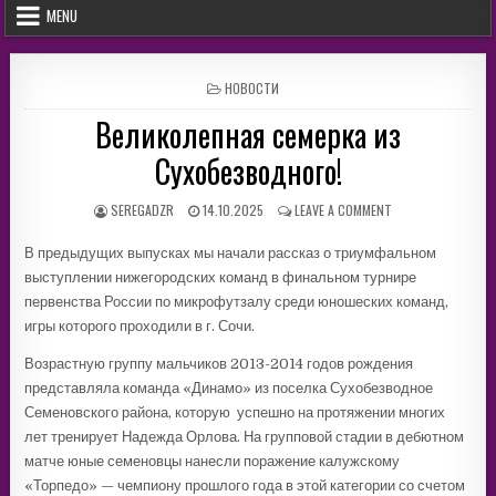
MENU
POSTED
НОВОСТИ
IN
Великолепная семерка из
Сухобезводного!
AUTHOR:
PUBLISHED
ON
SEREGADZR
14.10.2025
LEAVE A COMMENT
DATE:
ВЕЛИКОЛЕПНАЯ
СЕМЕРКА
В предыдущих выпусках мы начали рассказ о триумфальном
ИЗ
выступлении нижегородских команд в финальном турнире
СУХОБЕЗВОДНОГО
первенства России по микрофутзалу среди юношеских команд,
игры которого проходили в г. Сочи.
Возрастную группу мальчиков 2013-2014 годов рождения
представляла команда «Динамо» из поселка Сухобезводное
Семеновского района, которую успешно на протяжении многих
лет тренирует Надежда Орлова. На групповой стадии в дебютном
матче юные семеновцы нанесли поражение калужскому
«Торпедо» — чемпиону прошлого года в этой категории со счетом