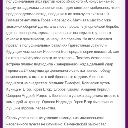
полуфинальная игра против новосибирского «Сириуса» как-то
сразу не задалась: соперник выглядел свежее и мобильнее, что и
предопределило исход поединка в их пользу со счетом 4:2.
Голами отметились Горев и Ковбасюк. Матч за 3 место с уже
знакомой сборной Дагестана вновь прошел в упорнейшей борьбе,
где наш соперник, сделал правильные выводы из группового
фиаско и практически, не нарушал правила. На игре сказался
провал в полуфинальных баталиях (дагестанцы уступили
будущим чемпионам России из Белгорода в серии пенальти), сил
на открытый футбол почти не осталось. Поэтому безголевая
встреча плавно подходила к завершению, когда дальний удар
Горева за 2!!! секунды до финального свистка принес победу
семеновцам, а вместе с ней бронзовые медали. А вот кто
поднялся на пьедестал: Мельник Тимофей, Ковбасюк Артем,
Куницын Егор, Горев Егор, Егоров Кирилл, Андреев Кирилл,
Озерцев Андрей. Радость бронзового успеха разделила вместе с
командой их тренер Орлова Надежда. Горев Егор был признан
лучшим игроком первенства.
Столь успешное выступление команды из малюсенького
населенного пункта не случайно: Семеновский район стал