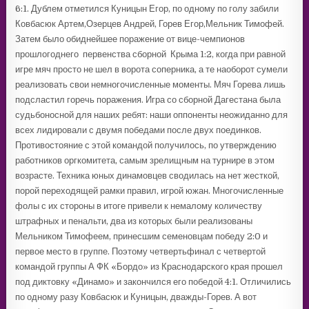
6:1. Дублем отметился Куницын Егор, по одному по голу забили
Ковбасюк Артем,Озерцев Андрей, Горев Егор,Мельник Тимофей.
Затем было обиднейшее поражение от вице-чемпионов
прошлогоднего первенства сборной Крыма 1:2, когда при равной
игре мяч просто не шел в ворота соперника, а те наоборот сумели
реализовать свои немногочисленные моменты. Мяч Горева лишь
подсластил горечь поражения. Игра со сборной Дагестана была
судьбоносной для наших ребят: наши оппоненты неожиданно для
всех лидировали с двумя победами после двух поединков.
Противостояние с этой командой получилось, по утверждению
работников оргкомитета, самым зрелищным на турнире в этом
возрасте. Техника юных динамовцев сводилась на нет жесткой,
порой переходящей рамки правил, игрой южан. Многочисленные
фолы с их стороны в итоге привели к немалому количеству
штрафных и пенальти, два из которых были реализованы
Мельником Тимофеем, принесшим семеновцам победу 2:0 и
первое место в группе. Поэтому четвертьфинал с четвертой
командой группы А ФК «Бордо» из Краснодарского края прошел
под диктовку «Динамо» и закончился его победой 4:1. Отличились
по одному разу Ковбасюк и Куницын, дважды-Горев. А вот