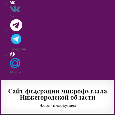
Vk
Telegram
Mailru
Skip
to
Сайт федерации микрофутзала
content
Нижегородской области
Новости микрофутзала